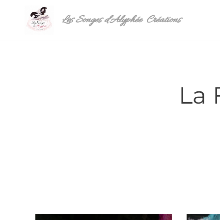
Les Songes d'Alyphée Créations
La 