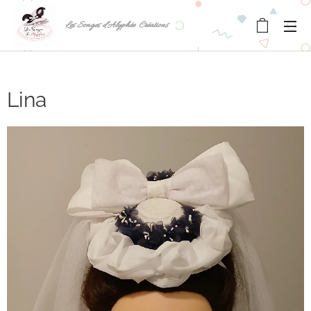
Les Songes d'Alyphée Créations
Lina