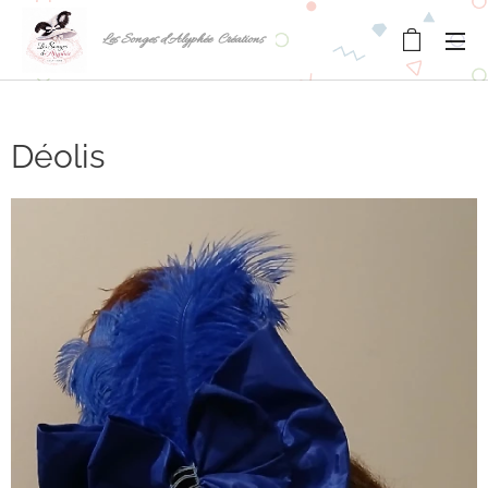
Les Songes d'Alyphée Créations
Déolis