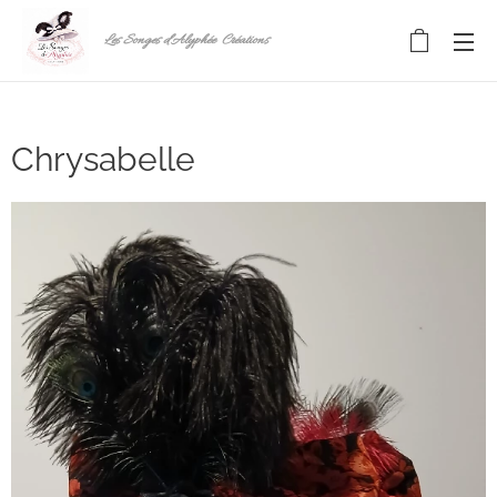
Les Songes d'Alyphée Créations
Chrysabelle