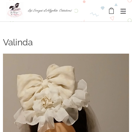
Les Songes d'Alyphée Créations
Valinda