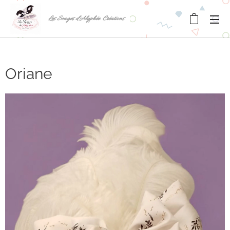
Les Songes d'Alyphée Créations
Oriane