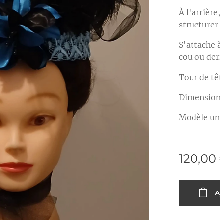
À l'arrière
structurer
S'attache 
cou ou derr
Tour de tê
Dimensions
Modèle un
120,00
A