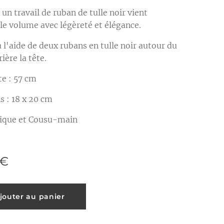
, un travail de ruban de tulle noir vient
 le volume avec légèreté et élégance.
à l'aide de deux rubans en tulle noir autour du
ière la tête.
te : 57 cm
 : 18 x 20 cm
ique et Cousu-main
€
jouter au panier