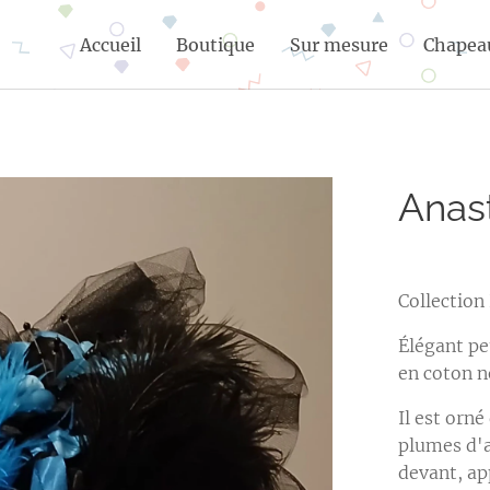
Accueil
Boutique
Sur mesure
Chapea
Anas
Collectio
Élégant pe
en coton n
Il est orné
plumes d'a
devant, ap